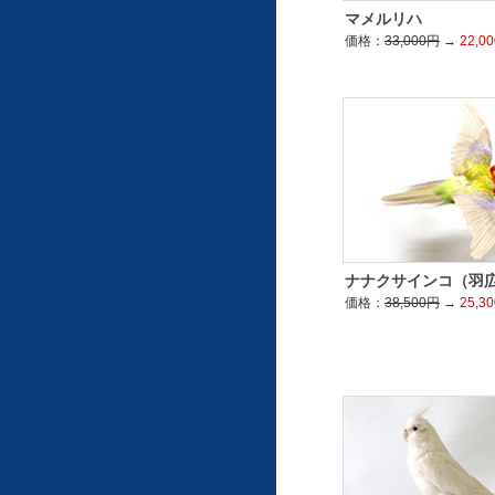
マメルリハ
価格：
33,000円
→
22,0
ナナクサインコ（羽
価格：
38,500円
→
25,3