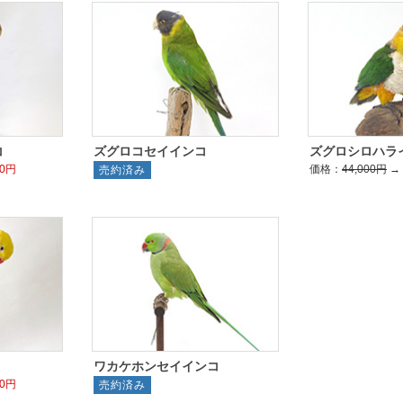
コ
ズグロコセイインコ
ズグロシロハラ
00円
価格：
44,000円
→
売約済み
ワカケホンセイインコ
00円
売約済み