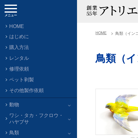
メニュー
HOME
HOME
鳥類（イン
はじめに
購入方法
鳥類（イ
レンタル
修理依頼
ペット剥製
その他製作依頼
動物
ワシ・タカ・フクロウ・
ハヤブサ
鳥類