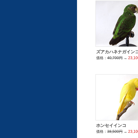
ズアカハネナガイン
価格：
40,700円
→
23,1
ホンセイインコ
価格：
38,500円
→
23,1