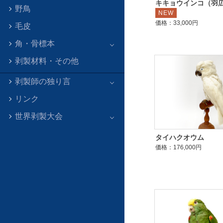
キキョウインコ（羽
野鳥
NEW
価格：33,000円
毛皮
角・骨標本
剥製材料・その他
剥製師の独り言
リンク
世界剥製大会
タイハクオウム
価格：176,000円