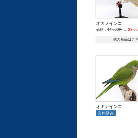
オカメインコ
価格：
44,000円
→
28,6
他の商品はこ
オキナインコ
売約済み