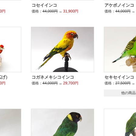
コセイインコ
アケボノインコ
00円
価格：
44,000円
→
31,900円
価格：
44,000円
→
広げ）
コガネメキシコインコ
セキセイインコ
00円
価格：
44,000円
→
29,700円
価格：
27,500円
→
他の商品